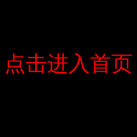
2017年打击侵权假冒伪劣行政处罚案件信息公开表第六期
发布时间： 2017年11月09日
息公开第六期.doc
点击进入首页
点击进入首页